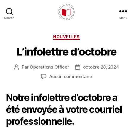
Search
Menu
CARE/AERC
Catégories
NOUVELLES
L’infolettre d’octobre
Par
Operations Officer
octobre 28, 2024
Auteur
Date
de
de
sur
Aucun commentaire
l'article
l’article
L’infolettre
d’octobre
Notre infolettre d’octobre a
été envoyée à votre courriel
professionnelle.