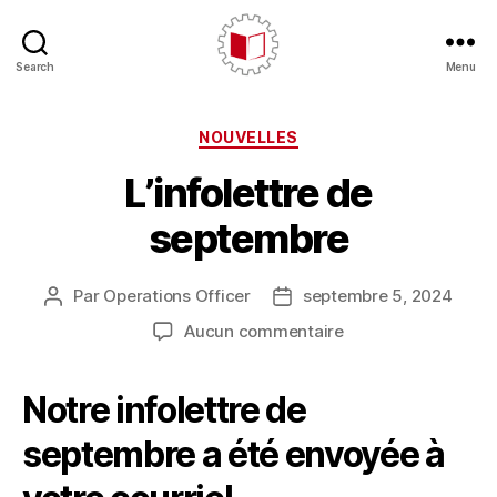
Search
Menu
CARE/AERC
Catégories
NOUVELLES
L’infolettre de
septembre
Par
Operations Officer
septembre 5, 2024
Auteur
Date
de
de
sur
Aucun commentaire
l'article
l’article
L’infolettre
de
Notre infolettre de
septembre
septembre a été envoyée à