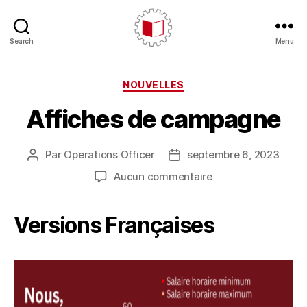
Search
Menu
CARE/AERC
Catégories
NOUVELLES
Affiches de campagne
Par
Operations Officer
septembre 6, 2023
Auteur
Date
de
de
sur
Aucun commentaire
l'article
l’article
Affiches
de
Versions Françaises
campagne