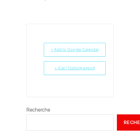
+ Add to Google Calendar
+ iCal / Outlook export
Recherche
RECH