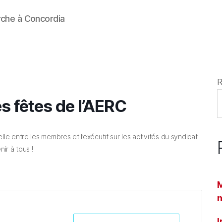
rche à Concordia
R
s fêtes de l’AERC
le entre les membres et l’exécutif sur les activités du syndicat
ir à tous !
M
n
I