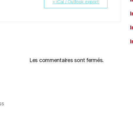
+ iCal / Outlook export
I
I
I
Les commentaires sont fermés.
ss